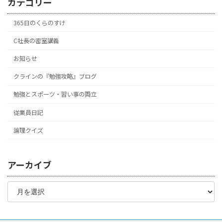
カテゴリー
365日のくらのすけ
C社長の密室講義
お知らせ
クラインの『勉強攻略』ブログ
勉強とスポーツ・習い事の両立
従業員日記
論理クイズ
アーカイブ
ア
ー
カ
イ
ブ