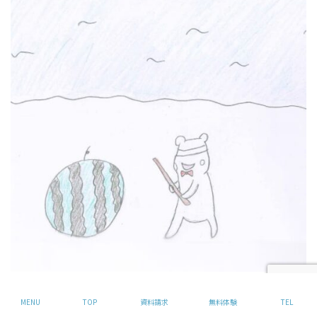
2024年7月27日（土）
MENU
TOP
資料請求
無料体験
TEL
めちゃくちゃ遠くから近づいてきています