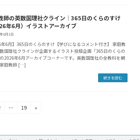
教師の英数国理社クライン｜365日のくらのすけ
026年6月）イラストアーカイブ
6年6月1日
26年6月】365日のくらのすけ【学びになるコメント付き】 家庭教
数国理社クラインが企画するイラスト投稿企画「365日のくらの
の2026年6月アーカイブコーナーです。英数国理社の全教科を網
家庭教師 […]
続きを読む
固
固
2
…
19
»
定
定
ペ
ペ
ー
ー
ジ
ジ