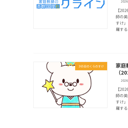
202
【20
師の英
すけ」
羅する
家庭
365日のくらのすけ
（2
202
【20
師の英
すけ」
羅する