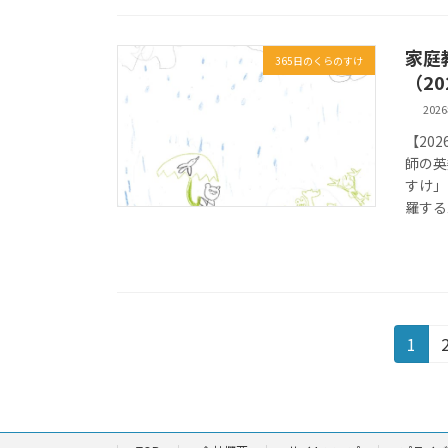
家庭
365日のくらのすけ
（2
202
【20
師の英
すけ」
羅する
投
固
1
定
稿
ペ
の
ー
ジ