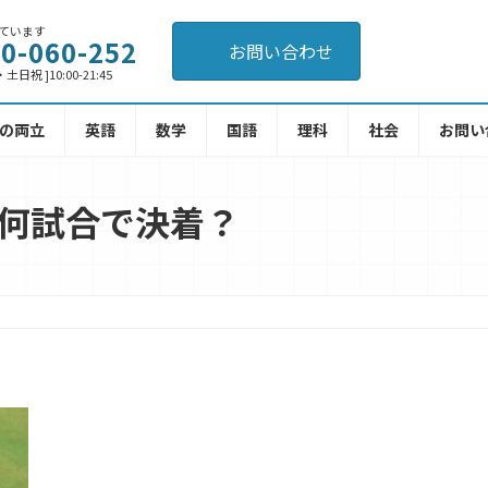
ています
0-060-252
お問い合わせ
日祝 ]10:00-21:45
の両立
英語
数学
国語
理科
社会
お問い
、何試合で決着？