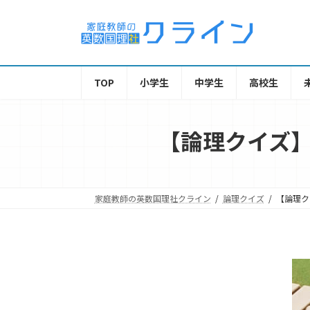
TOP
小学生
中学生
高校生
【論理クイズ】
家庭教師の英数国理社クライン
論理クイズ
【論理ク