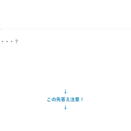
は・・・？
↓
この先答え注意！
↓