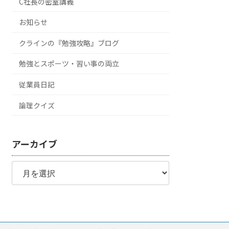
C社長の密室講義
お知らせ
クラインの『勉強攻略』ブログ
勉強とスポーツ・習い事の両立
従業員日記
論理クイズ
アーカイブ
ア
ー
カ
イ
ブ