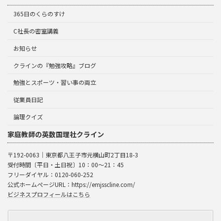
365日のくらのすけ
C社長の密室講義
お知らせ
クラインの『勉強攻略』ブログ
勉強とスポーツ・習い事の両立
従業員日記
論理クイズ
家庭教師の英数国理社クライン
〒192-0063｜東京都八王子市元横山町2丁目18-3
受付時間〔平日・土日祝〕10：00～21：45
フリーダイヤル：0120-060-252
公式ホームぺージURL：https://emjsscline.com/
ビジネスプロフィールはこちら