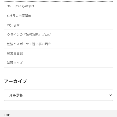
365日のくらのすけ
C社長の密室講義
お知らせ
クラインの『勉強攻略』ブログ
勉強とスポーツ・習い事の両立
従業員日記
論理クイズ
アーカイブ
ア
ー
カ
イ
ブ
TOP