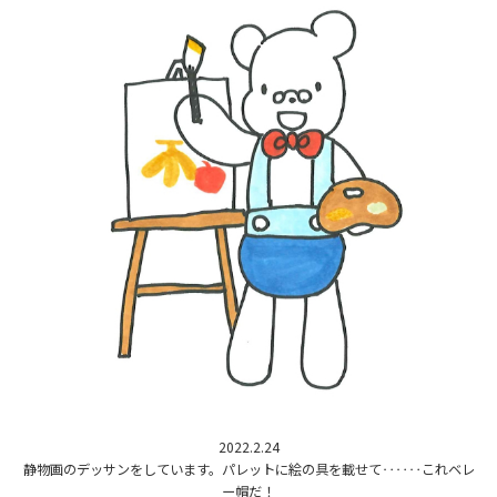
2022.2.24
静物画のデッサンをしています。パレットに絵の具を載せて‥‥‥これベレ
ー帽だ！